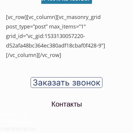
[vc_row][vc_column][vc_masonry_grid
post_type=”post” max_items=”1″
grid_id=”vc_gid:1533130057220-
d52afa48bc364ec380adf18cbaf0f428-9″]
[/vc_column][/vc_row]
Заказать звонок
Контакты
Севастополь
Ул. Отрадная 18
+7(978)211-90-00