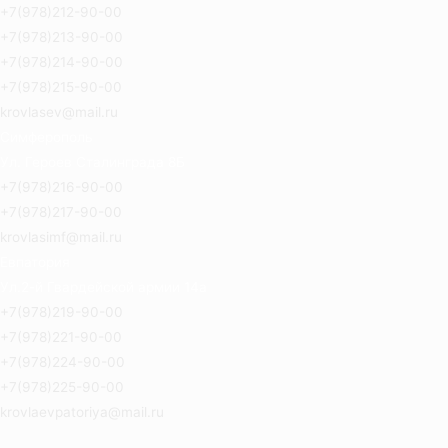
+7(978)212-90-00
+7(978)213-90-00
+7(978)214-90-00
+7(978)215-90-00
krovlasev@mail.ru
Симферополь
Ул. Героев Сталинграда 8Б
+7(978)216-90-00
+7(978)217-90-00
krovlasimf@mail.ru
Евпатория
Ул.2-й Гвардейской армии 14а
+7(978)219-90-00
+7(978)221-90-00
+7(978)224-90-00
+7(978)225-90-00
krovlaevpatoriya@mail.ru