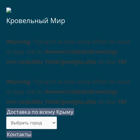
Кровельный Мир
Warning
: Trying to access array offset on value
of type null in
/home/r/rodnik/krovelnyj-
mir.ru/public_html/geo/geo.php
on line
192
Warning
: Trying to access array offset on value
of type null in
/home/r/rodnik/krovelnyj-
mir.ru/public_html/geo/geo.php
on line
192
Доставка по всему Крыму
Контакты