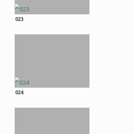
023
024