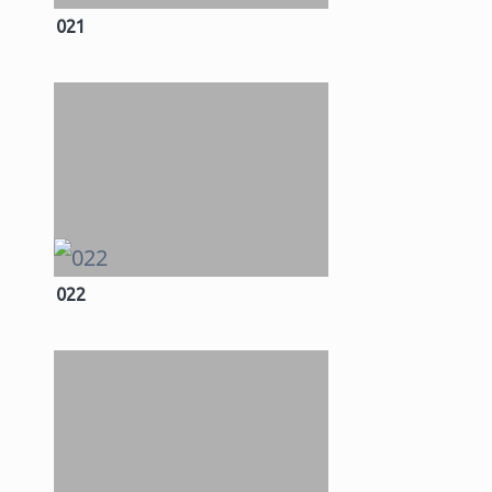
021
022