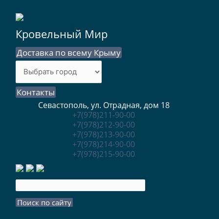
Кровельный Мир
Доставка по всему Крыму
Контакты
Севастополь, ул. Отрадная, дом 18
+7(978)211-90-00
+7(978)212-90-00
+7(978)213-90-00
+7(978)214-90-00
+7(978)215-90-00