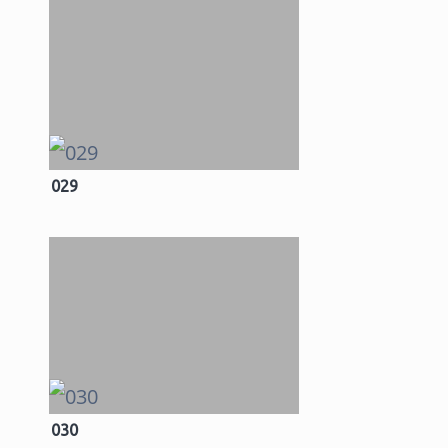
029
030