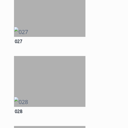
027
028