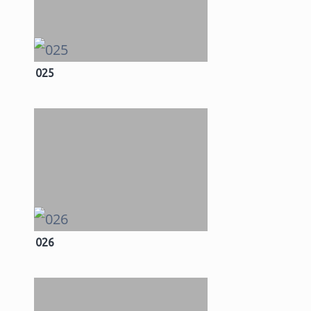
025
026