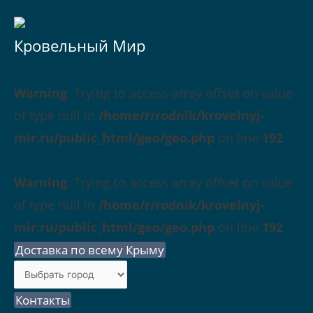
Кровельный Мир
Warning
: Trying to access array offset on value
of type null in
/home/r/rodnik/krovelnyj-
mir.ru/public_html/geo/geo.php
on line
192
Warning
: Trying to access array offset on value
of type null in
/home/r/rodnik/krovelnyj-
mir.ru/public_html/geo/geo.php
on line
192
Доставка по всему Крыму
Контакты