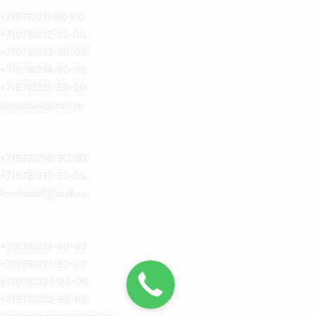
+7(978)211-90-00
+7(978)212-90-00
+7(978)213-90-00
+7(978)214-90-00
+7(978)215-90-00
krovlasev@mail.ru
Симферополь
Ул. Героев Сталинграда 8Б
+7(978)216-90-00
+7(978)217-90-00
krovlasimf@mail.ru
Евпатория
Ул.2-й Гвардейской армии 14а
+7(978)219-90-00
+7(978)221-90-00
+7(978)224-90-00
+7(978)225-90-00