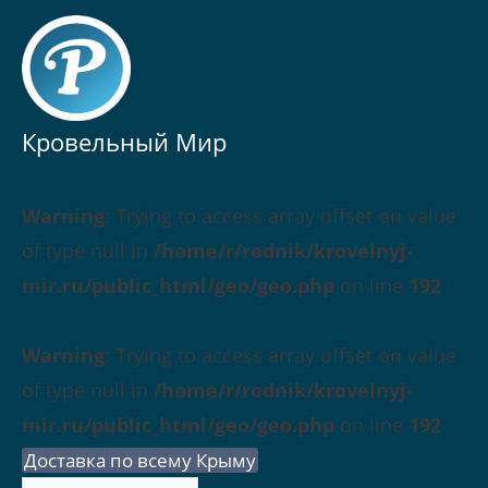
Кровельный Мир
Warning
: Trying to access array offset on value
of type null in
/home/r/rodnik/krovelnyj-
mir.ru/public_html/geo/geo.php
on line
192
Warning
: Trying to access array offset on value
of type null in
/home/r/rodnik/krovelnyj-
mir.ru/public_html/geo/geo.php
on line
192
Доставка по всему Крыму