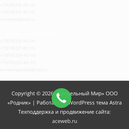
+7(978)216-90-00
+7(978)217-90-00
krovlasimf@mail.ru
Евпатория
Ул.2-й Гвардейской армии 14а
+7(978)219-90-00
+7(978)221-90-00
+7(978)224-90-00
+7(978)225-90-00
krovlaevpatoriya@mail.ru
Copyright © 2026 «Кровельный Мир» ООО
«Родник» | Работает на WordPress тема Astra
Техподдержка и продвижение сайта:
aceweb.ru