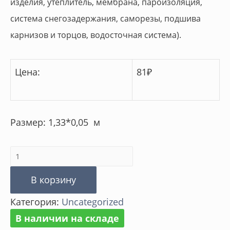
изделия, утеплитель, мембрана, пароизоляция,
система снегозадержания, саморезы, подшива
карнизов и торцов, водосточная система).
Цена:
81
₽
Размер: 1,33*0,05 м
Количество
товара
В корзину
Профиль
Категория:
Uncategorized
BH-
В наличии на складе
02