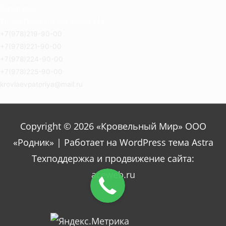
Евпатория
Ул.2-й Гвардейской армии 14а
+7(978)219-90-00
+7(978)221-90-00
+7(978)224-90-00
+7(978)225-90-00
krovlaevpatoriya@mail.ru
Copyright © 2026 «Кровельный Мир» ООО
«Родник» | Работает на WordPress тема Astra
Техподдержка и продвижение сайта:
aceweb.ru