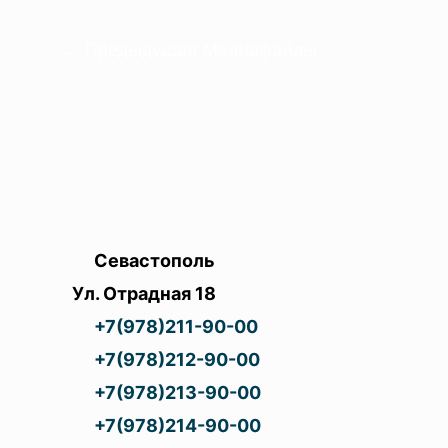
Навигация
←
Предыдущая Медиафайлы
по
записям
Севастополь
Ул. Отрадная 18
+7(978)211-90-00
+7(978)212-90-00
+7(978)213-90-00
+7(978)214-90-00