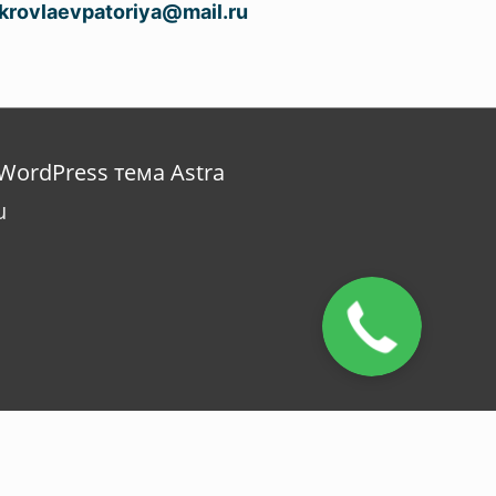
krovlaevpatoriya@mail.ru
WordPress тема Astra
u