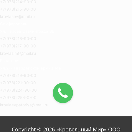
+7(978)214-90-00
+7(978)215-90-00
krovlasev@mail.ru
Симферополь
Ул. Героев Сталинграда 8Б
+7(978)216-90-00
+7(978)217-90-00
krovlasimf@mail.ru
Евпатория
Ул.2-й Гвардейской армии 14а
+7(978)219-90-00
+7(978)221-90-00
+7(978)224-90-00
+7(978)225-90-00
krovlaevpatoriya@mail.ru
Copyright © 2026 «Кровельный Мир» ООО