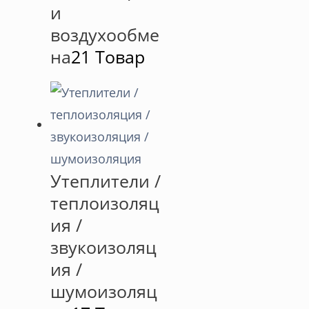
и
воздухообме
на
21 Товар
Утеплители /
теплоизоляц
ия /
звукоизоляц
ия /
шумоизоляц