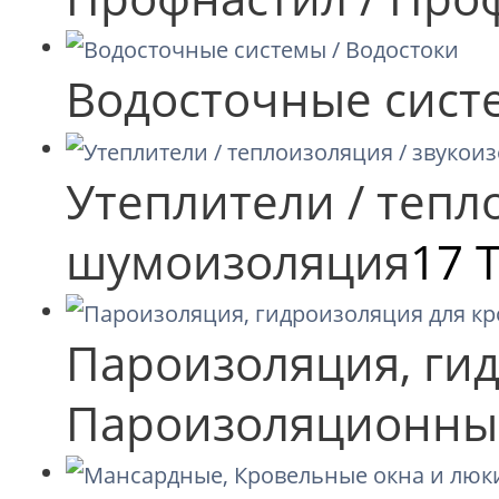
Водосточные сист
Утеплители / тепл
шумоизоляция
17 
Пароизоляция, гид
Пароизоляционны