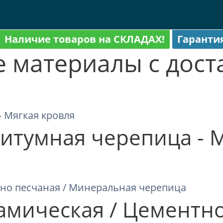
Наличие товаров на СКЛАДАХ!
Гаранти
е материалы с дос
 Битумная черепица - 
амическая / Цементно