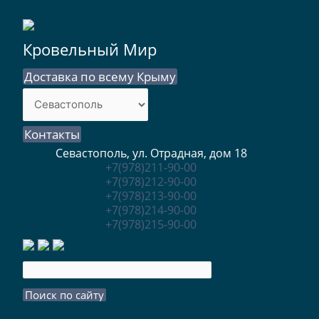
Кровельный Мир
Доставка по всему Крыму
Контакты
Севастополь, ул. Отрадная, дом 18
+7(978)211-90-00
+7(978)212-90-00
+7(978)213-90-00
+7(978)214-90-00
+7(978)215-90-00