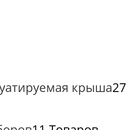
луатируемая крыша
27
боров
11 Товаров