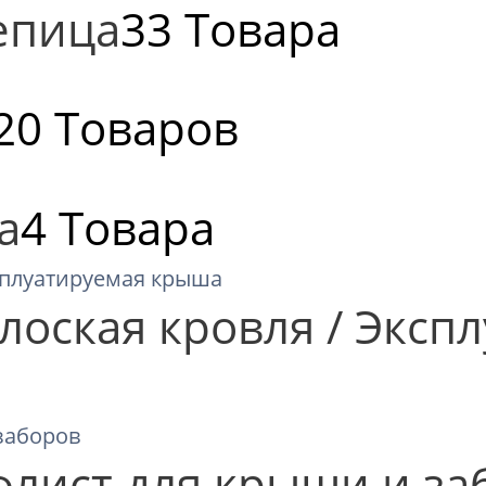
епица
33 Товара
20 Товаров
а
4 Товара
лоская кровля / Эксп
флист для крыши и за