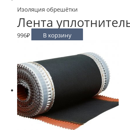
Изоляция обрешётки
Лента уплотнител
996
₽
В корзину