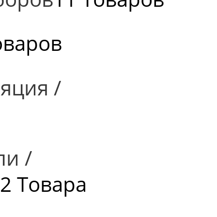
оваров
яция /
и /
2 Товара