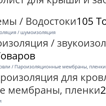
емы / Водостоки
105 Т
оизоляция / звукоизол
Товаров
роизоляция для кровл
е мембраны, пленки
2