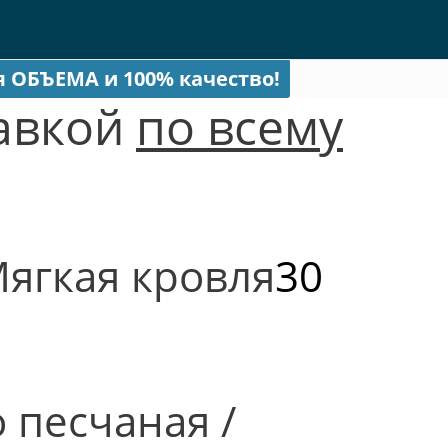
я ОБЪЕМА и 100% качество!
тавкой
по всему
Мягкая кровля
30
 песчаная /