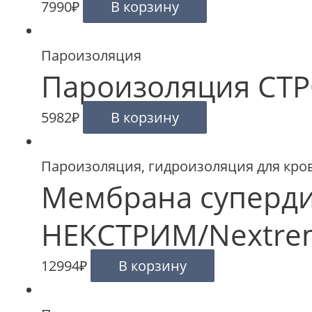
7990
₽
В корзину
Пароизоляция
Пароизоляция СТР
5982
₽
В корзину
Пароизоляция, гидроизоляция для кро
Мембрана суперд
НЕКСТРИМ/Nextre
12994
₽
В корзину