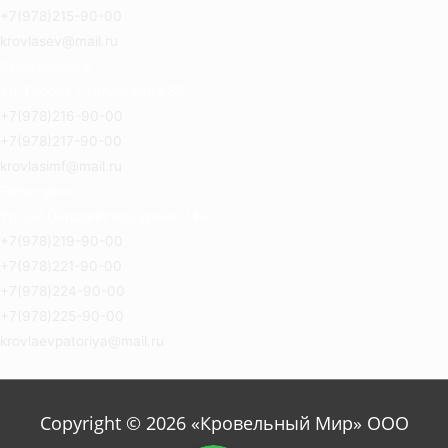
+7(978)215-90-00
krovlasev@mail.ru
Симферополь
Ул. Героев Сталинграда 8Б
+7(978)216-90-00
+7(978)217-90-00
krovlasimf@mail.ru
Евпатория
Ул.2-й Гвардейской армии 14а
+7(978)219-90-00
+7(978)221-90-00
+7(978)224-90-00
+7(978)225-90-00
krovlaevpatoriya@mail.ru
Copyright © 2026 «Кровельный Мир» ООО