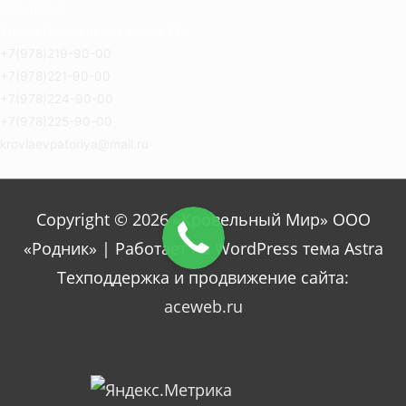
Евпатория
Ул.2-й Гвардейской армии 14а
+7(978)219-90-00
+7(978)221-90-00
+7(978)224-90-00
+7(978)225-90-00
krovlaevpatoriya@mail.ru
Copyright © 2026 «Кровельный Мир» ООО
«Родник» | Работает на WordPress тема Astra
Техподдержка и продвижение сайта:
aceweb.ru