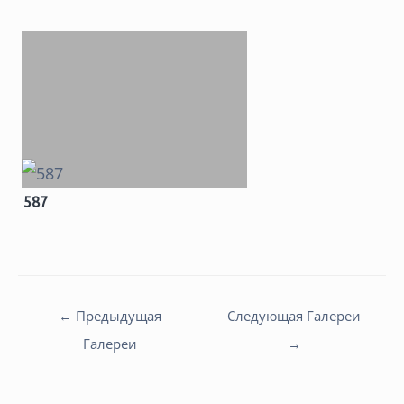
587
Навигация
←
Предыдущая
Следующая Галереи
по
Галереи
→
записям