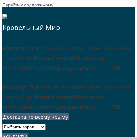
Перейти к содержимому
Кровельный Мир
Warning
: Trying to access array offset on value of
type null in
/home/r/rodnik/krovelnyj-
mir.ru/public_html/geo/geo.php
on line
192
Warning
: Trying to access array offset on value of
type null in
/home/r/rodnik/krovelnyj-
mir.ru/public_html/geo/geo.php
on line
192
Доставка по всему Крыму
Контакты