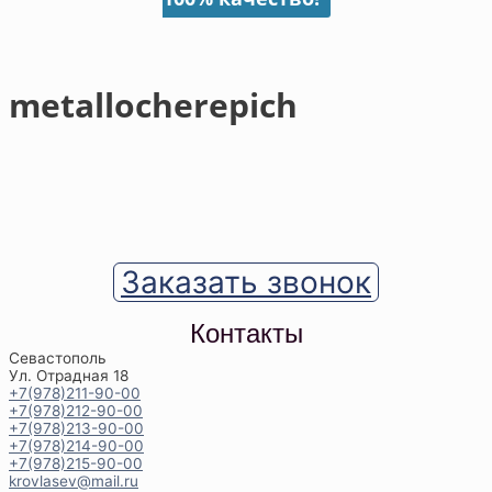
metallocherepich
Заказать звонок
Контакты
Севастополь
Ул. Отрадная 18
+7(978)211-90-00
+7(978)212-90-00
+7(978)213-90-00
+7(978)214-90-00
+7(978)215-90-00
krovlasev@mail.ru