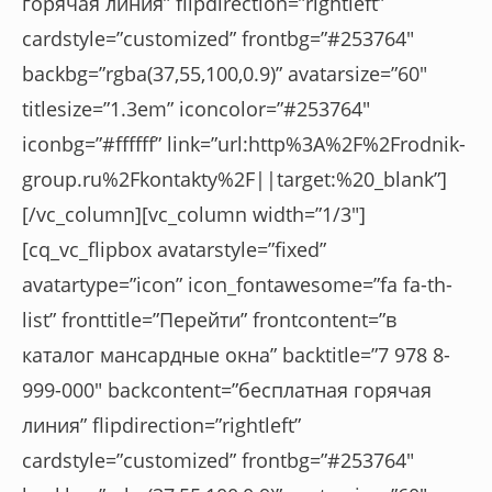
горячая линия” flipdirection=”rightleft”
cardstyle=”customized” frontbg=”#253764″
backbg=”rgba(37,55,100,0.9)” avatarsize=”60″
titlesize=”1.3em” iconcolor=”#253764″
iconbg=”#ffffff” link=”url:http%3A%2F%2Frodnik-
group.ru%2Fkontakty%2F||target:%20_blank”]
[/vc_column][vc_column width=”1/3″]
[cq_vc_flipbox avatarstyle=”fixed”
avatartype=”icon” icon_fontawesome=”fa fa-th-
list” fronttitle=”Перейти” frontcontent=”в
каталог мансардные окна” backtitle=”7 978 8-
999-000″ backcontent=”бесплатная горячая
линия” flipdirection=”rightleft”
cardstyle=”customized” frontbg=”#253764″