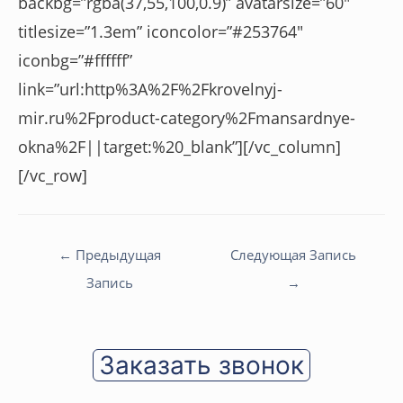
backbg=”rgba(37,55,100,0.9)” avatarsize=”60″
titlesize=”1.3em” iconcolor=”#253764″
iconbg=”#ffffff”
link=”url:http%3A%2F%2Fkrovelnyj-
mir.ru%2Fproduct-category%2Fmansardnye-
okna%2F||target:%20_blank”][/vc_column]
[/vc_row]
Навигация
←
Предыдущая
Следующая Запись
по
Запись
→
записям
Заказать звонок