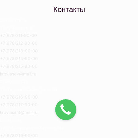
Контакты
Севастополь
Ул. Отрадная 18
+7(978)211-90-00
+7(978)212-90-00
+7(978)213-90-00
+7(978)214-90-00
+7(978)215-90-00
krovlasev@mail.ru
Симферополь
Ул. Героев Сталинграда 8Б
+7(978)216-90-00
+7(978)217-90-00
krovlasimf@mail.ru
Евпатория
Ул.2-й Гвардейской армии 14а
+7(978)219-90-00