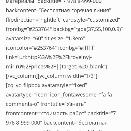
материалы” backtitle=”7 978 8-999-000″
backcontent=”бесплатная горячая линия”
flipdirection=”rightleft” cardstyle=”customized”
frontbg=”#253764″ backbg=”rgba(37,55,100,0.9)”
avatarsize=”60″ titlesize=”1.3em”
iconcolor=”#253764″ iconbg=”#ffffff”
link=”url:http%3A%2F%2Fkrovelnyj-
mir.ru%2Fprices%2F||target:%20_blank”]
[/vc_column][vc_column width=”1/3″]
[cq_vc_flipbox avatarstyle=”fixed”
avatartype=”icon” icon_fontawesome=”fa fa-
comments-o” fronttitle=”Узнать”
frontcontent=”стоимость работ” backtitle=”7
978 8-999-000″ backcontent=”бесплатная