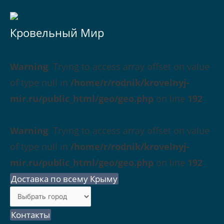
Кровельный Мир
Warning
: Trying to access array offset on value
of type null in
/home/r/rodnik/krovelnyj-
mir.ru/public_html/geo/geo.php
on line
192
Warning
: Trying to access array offset on value
of type null in
/home/r/rodnik/krovelnyj-
mir.ru/public_html/geo/geo.php
on line
192
Доставка по всему Крыму
Контакты