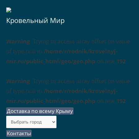
Кровельный Мир
Warning
: Trying to access array offset on value
of type null in
/home/r/rodnik/krovelnyj-
mir.ru/public_html/geo/geo.php
on line
192
Warning
: Trying to access array offset on value
of type null in
/home/r/rodnik/krovelnyj-
mir.ru/public_html/geo/geo.php
on line
192
Доставка по всему Крыму
Контакты