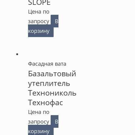
SLOPE
Цена по
запросу
В
корзину
Фасадная вата
Базальтовый
утеплитель
Технониколь
Технофас
Цена по
запросу
В
корзину