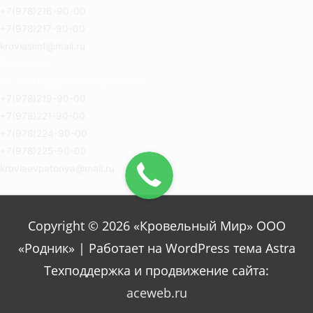
+7(978)216-90-00
+7(978)217-90-00
krovlasimf@mail.ru
Евпатория
Ул.2-й Гвардейской армии 14а
+7(978)219-90-00
+7(978)221-90-00
+7(978)224-90-00
+7(978)225-90-00
krovlaevpatoriya@mail.ru
Copyright © 2026 «Кровельный Мир» ООО
«Родник» | Работает на WordPress тема Astra
Техподдержка и продвижение сайта:
aceweb.ru