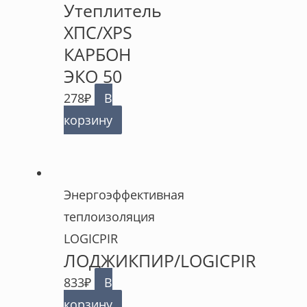
Утеплитель
ХПС/XPS
КАРБОН
ЭКО 50
278
₽
В
корзину
Энергоэффективная
теплоизоляция
LOGICPIR
ЛОДЖИКПИР/LOGICPIR
833
₽
В
корзину