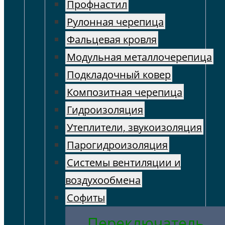
Профнастил
Рулонная черепица
Фальцевая кровля
Модульная металлочерепица
Подкладочный ковер
Композитная черепица
Гидроизоляция
Утеплители, звукоизоляция
Парогидроизоляция
Системы вентиляции и
воздухообмена
Софиты
Переключатель