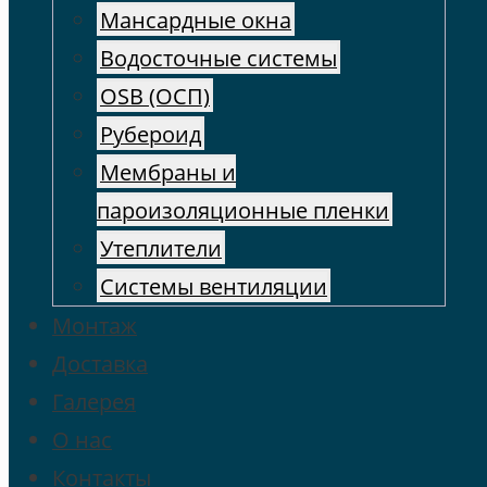
Мансардные окна
Водосточные системы
OSB (ОСП)
Рубероид
Мембраны и
пароизоляционные пленки
Утеплители
Системы вентиляции
Монтаж
Доставка
Галерея
О нас
Контакты