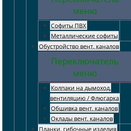
меню
Софиты ПВХ
Металлические софиты
Обустройство вент. каналов
Переключатель
меню
Колпаки на дымоход,
вентиляцию / Флюгарка
Обшивка вент. каналов
Оклады вент. каналов
Планки, гибочные изделия