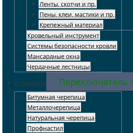
Ленты, скотчи и пр.
Пены, клеи, мастики и пр.
Крепежный материал
Кровельный инструмент
Cистемы безопасности кровли
Мансардные окна
Чердачные лестницы
Переключатель
О продукте
Битумная черепица
Металлочерепица
Натуральная черепица
Профнастил