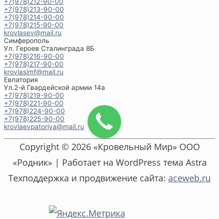
+7(978)212-90-00
+7(978)213-90-00
+7(978)214-90-00
+7(978)215-90-00
krovlasev@mail.ru
Симферополь
Ул. Героев Сталинграда 8Б
+7(978)216-90-00
+7(978)217-90-00
krovlasimf@mail.ru
Евпатория
Ул.2-й Гвардейской армии 14а
+7(978)219-90-00
+7(978)221-90-00
+7(978)224-90-00
+7(978)225-90-00
krovlaevpatoriya@mail.ru
Copyright © 2026 «Кровельный Мир» ООО
«Родник» | Работает на WordPress тема Astra
Техподдержка и продвижение сайта:
aceweb.ru