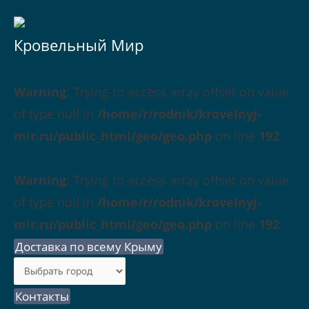
Кровельный Мир
Warning
: Trying to access array offset on value
of type null in
/home/r/rodnik/krovelnyj-
mir.ru/public_html/geo/geo.php
on line
192
Warning
: Trying to access array offset on value
of type null in
/home/r/rodnik/krovelnyj-
mir.ru/public_html/geo/geo.php
on line
192
Доставка по всему Крыму
Контакты