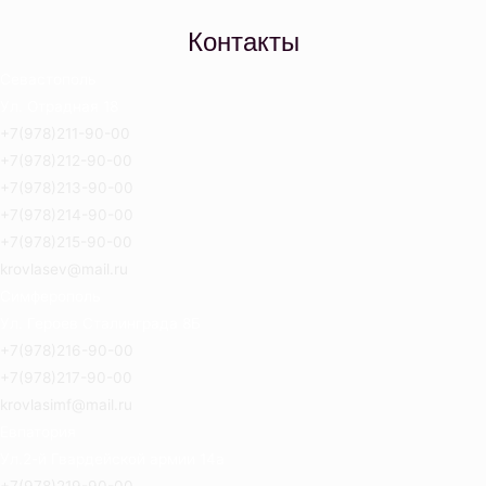
Контакты
Севастополь
Ул. Отрадная 18
+7(978)211-90-00
+7(978)212-90-00
+7(978)213-90-00
+7(978)214-90-00
+7(978)215-90-00
krovlasev@mail.ru
Симферополь
Ул. Героев Сталинграда 8Б
+7(978)216-90-00
+7(978)217-90-00
krovlasimf@mail.ru
Евпатория
Ул.2-й Гвардейской армии 14а
+7(978)219-90-00