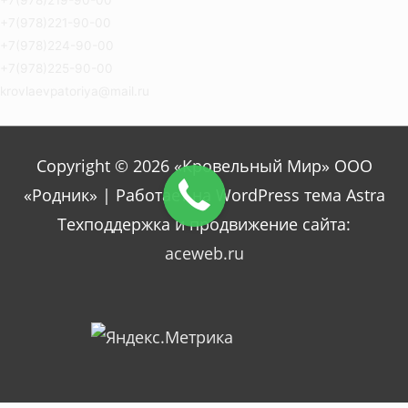
+7(978)221-90-00
+7(978)224-90-00
+7(978)225-90-00
krovlaevpatoriya@mail.ru
Copyright © 2026 «Кровельный Мир» ООО
«Родник» | Работает на WordPress тема Astra
Техподдержка и продвижение сайта:
aceweb.ru