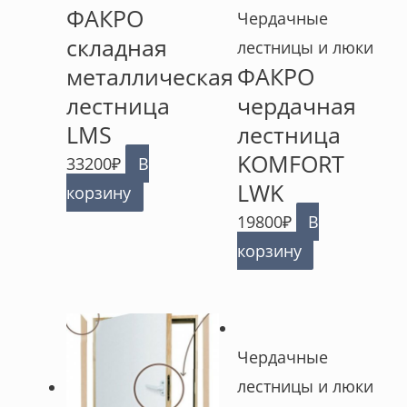
ФАКРО
Чердачные
складная
лестницы и люки
металлическая
ФАКРО
лестница
чердачная
LMS
лестница
KOMFORT
33200
₽
В
LWK
корзину
19800
₽
В
корзину
Чердачные
лестницы и люки