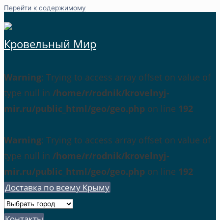
Перейти к содержимому
Кровельный Мир
Warning
: Trying to access array offset on value of
type null in
/home/r/rodnik/krovelnyj-
mir.ru/public_html/geo/geo.php
on line
192
Warning
: Trying to access array offset on value of
type null in
/home/r/rodnik/krovelnyj-
mir.ru/public_html/geo/geo.php
on line
192
Доставка по всему Крыму
Контакты