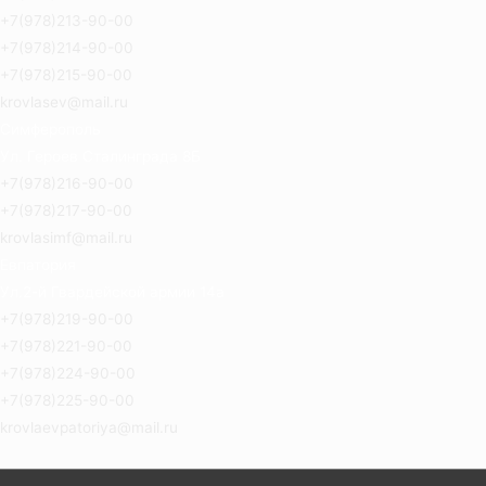
+7(978)213-90-00
+7(978)214-90-00
+7(978)215-90-00
krovlasev@mail.ru
Симферополь
Ул. Героев Сталинграда 8Б
+7(978)216-90-00
+7(978)217-90-00
krovlasimf@mail.ru
Евпатория
Ул.2-й Гвардейской армии 14а
+7(978)219-90-00
+7(978)221-90-00
+7(978)224-90-00
+7(978)225-90-00
krovlaevpatoriya@mail.ru