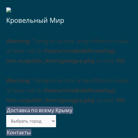
Кровельный Мир
Warning
: Trying to access array offset on value
of type null in
/home/r/rodnik/krovelnyj-
mir.ru/public_html/geo/geo.php
on line
192
Warning
: Trying to access array offset on value
of type null in
/home/r/rodnik/krovelnyj-
mir.ru/public_html/geo/geo.php
on line
192
Доставка по всему Крыму
Контакты