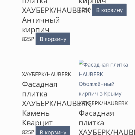
плитка
кирпич
ХАУБЕРК/HAUBERK
825
₽
В корзину
Античный
кирпич
825
₽
В корзину
ХАУБЕРК/HAUBERK
Фасадная
плитка
ХАУБЕРК/HAUBERK,
ХАУБЕРК/HAUBERK
Камень
Фасадная
Кварцит
плитка
ХАУБЕРК/HAUB
825
₽
В корзину