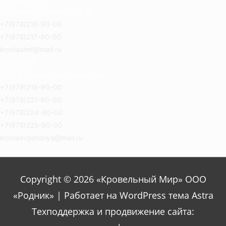
Ул. Героев Сталинграда 8Б
+7(978)216-90-00
+7(978)217-90-00
krovlasimf@mail.ru
Евпатория
Ул.2-й Гвардейской армии 14а
+7(978)219-90-00
+7(978)221-90-00
+7(978)224-90-00
+7(978)225-90-00
krovlaevpatoriya@mail.ru
Copyright © 2026 «Кровельный Мир» ООО
«Родник» | Работает на WordPress тема Astra
Техподдержка и продвижение сайта: