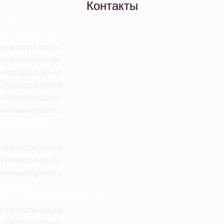
Контакты
Севастополь
Ул. Отрадная 18
+7(978)211-90-00
+7(978)212-90-00
+7(978)213-90-00
+7(978)214-90-00
+7(978)215-90-00
krovlasev@mail.ru
Симферополь
Ул. Героев Сталинграда 8Б
+7(978)216-90-00
+7(978)217-90-00
krovlasimf@mail.ru
Евпатория
Ул.2-й Гвардейской армии 14а
+7(978)219-90-00
+7(978)221-90-00