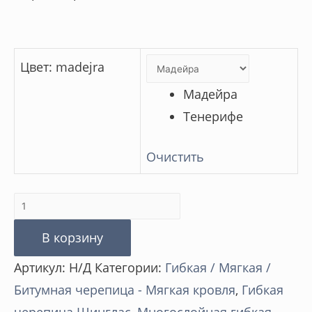
Цвет
:
madejra
Мадейра
Тенерифе
Очистить
Количество
товара
В корзину
Коллекция
Артикул:
Н/Д
Категории:
Гибкая / Мягкая /
«Атлантика»
Битумная черепица - Мягкая кровля
,
Гибкая
—