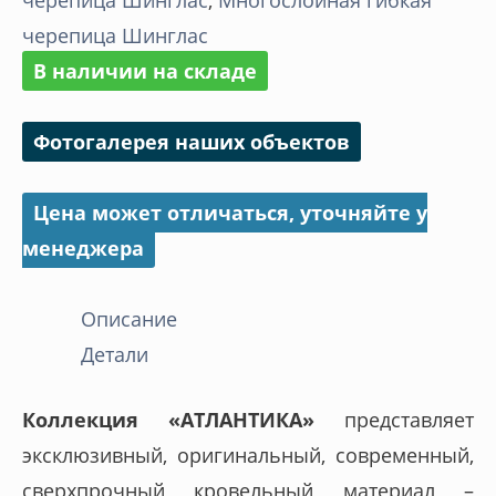
черепица Шинглас
,
Многослойная гибкая
многослойная
черепица Шинглас
гибкая
В наличии на складе
черепица
Шинглас
Фотогалерея наших объектов
Цена может отличаться, уточняйте у
менеджера
Описание
Детали
Коллекция «АТЛАНТИКА»
представляет
эксклюзивный, оригинальный, современный,
сверхпрочный кровельный материал –