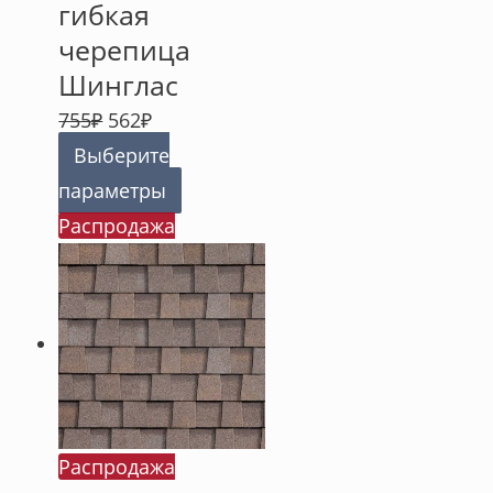
гибкая
черепица
Шинглас
755
₽
562
₽
Выберите
параметры
Распродажа
Распродажа