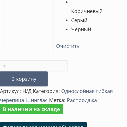
Коричневый
Серый
Чёрный
Очистить
Количество
товара
В корзину
Коллекция
Артикул:
Н/Д
Категория:
Однослойная гибкая
Шинглас
черепица Шинглас
Метка:
Распродажа
Оптима
В наличии на складе
Соната