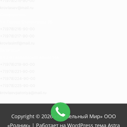
+7(978)215-90-00
krovlasev@mail.ru
Симферополь
Ул. Героев Сталинграда 8Б
+7(978)216-90-00
+7(978)217-90-00
krovlasimf@mail.ru
Евпатория
Ул.2-й Гвардейской армии 14а
+7(978)219-90-00
+7(978)221-90-00
+7(978)224-90-00
+7(978)225-90-00
krovlaevpatoriya@mail.ru
Copyright © 2026 «Кровельный Мир» ООО
«Родник» | Работает на WordPress тема Astra