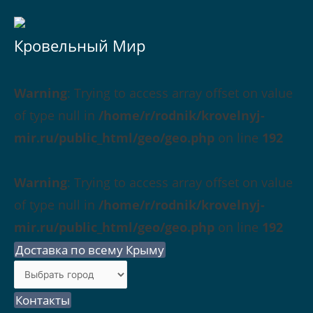
Кровельный Мир
Warning
: Trying to access array offset on value
of type null in
/home/r/rodnik/krovelnyj-
mir.ru/public_html/geo/geo.php
on line
192
Warning
: Trying to access array offset on value
of type null in
/home/r/rodnik/krovelnyj-
mir.ru/public_html/geo/geo.php
on line
192
Доставка по всему Крыму
Контакты