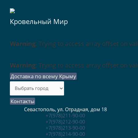
Кровельный Мир
Warning
: Trying to access array offset on val
Warning
: Trying to access array offset on val
Доставка по всему Крыму
Контакты
Севастополь, ул. Отрадная, дом 18
+7(978)211-90-00
+7(978)212-90-00
+7(978)213-90-00
+7(978)214-90-00