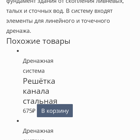
фундамент здания от скопления ливневых,
талых и сточных вод. В систему входят
элементы для линейного и точечного
дренажа.
Похожие товары
Дренажная
система
Решётка
канала
стальная
675
₽
В корзину
Дренажная