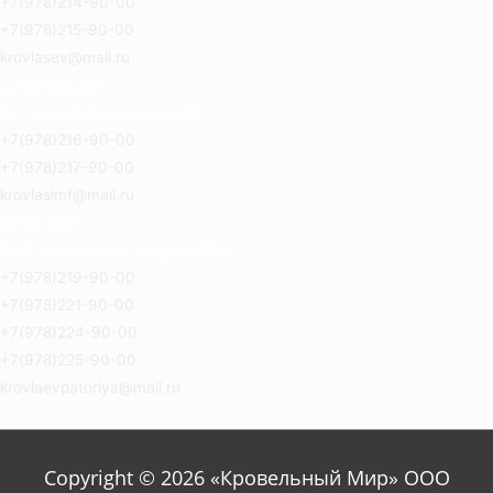
+7(978)214-90-00
+7(978)215-90-00
krovlasev@mail.ru
Симферополь
Ул. Героев Сталинграда 8Б
+7(978)216-90-00
+7(978)217-90-00
krovlasimf@mail.ru
Евпатория
Ул.2-й Гвардейской армии 14а
+7(978)219-90-00
+7(978)221-90-00
+7(978)224-90-00
+7(978)225-90-00
krovlaevpatoriya@mail.ru
Copyright © 2026 «Кровельный Мир» ООО