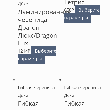
Тетрис
Дёке
658
₽
Выберите
Ламинированная
параметры
черепица
Драгон
Люкс/Dragon
Lux
1214
₽
Выберите
параметры
Гибкая черепица
Гибкая черепица
Дёке
Дёке
Гибкая
Гибкая