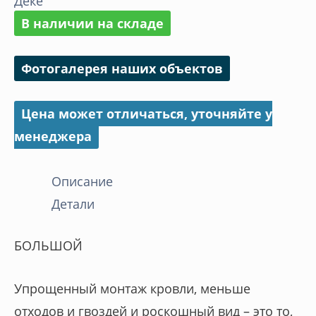
Дёке
Серия
В наличии на складе
Драгон
Стандарт/Dragon
Фотогалерея наших объектов
Standard
Цена может отличаться, уточняйте у
менеджера
Описание
Детали
БОЛЬШОЙ
Упрощенный монтаж кровли, меньше
отходов и гвоздей и роскошный вид – это то,