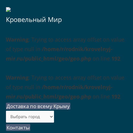
Кровельный Мир
Warning
: Trying to access array offset on value
of type null in
/home/r/rodnik/krovelnyj-
mir.ru/public_html/geo/geo.php
on line
192
Warning
: Trying to access array offset on value
of type null in
/home/r/rodnik/krovelnyj-
mir.ru/public_html/geo/geo.php
on line
192
Доставка по всему Крыму
Контакты