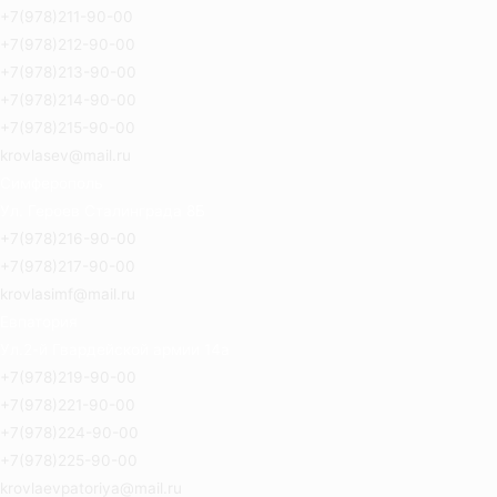
+7(978)211-90-00
+7(978)212-90-00
+7(978)213-90-00
+7(978)214-90-00
+7(978)215-90-00
krovlasev@mail.ru
Симферополь
Ул. Героев Сталинграда 8Б
+7(978)216-90-00
+7(978)217-90-00
krovlasimf@mail.ru
Евпатория
Ул.2-й Гвардейской армии 14а
+7(978)219-90-00
+7(978)221-90-00
+7(978)224-90-00
+7(978)225-90-00
krovlaevpatoriya@mail.ru