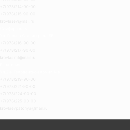
+7(978)214-90-00
+7(978)215-90-00
krovlasev@mail.ru
Симферополь
Ул. Героев Сталинграда 8Б
+7(978)216-90-00
+7(978)217-90-00
krovlasimf@mail.ru
Евпатория
Ул.2-й Гвардейской армии 14а
+7(978)219-90-00
+7(978)221-90-00
+7(978)224-90-00
+7(978)225-90-00
krovlaevpatoriya@mail.ru