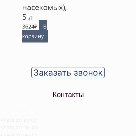
насекомых),
5 л
3624
₽
В
корзину
Заказать звонок
Контакты
Севастополь
Ул. Отрадная 18
+7(978)211-90-00
+7(978)212-90-00
+7(978)213-90-00