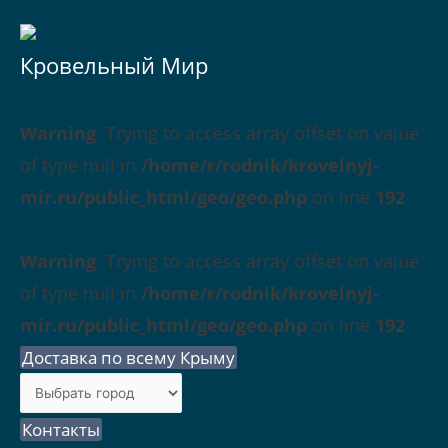
Кровельный Мир
Warning
: Trying to access array offset on value
of type null in
/home/r/rodnik/krovelnyj-
mir.ru/public_html/geo/geo.php
on line
192
Warning
: Trying to access array offset on value
of type null in
/home/r/rodnik/krovelnyj-
mir.ru/public_html/geo/geo.php
on line
192
Доставка по всему Крыму
Контакты