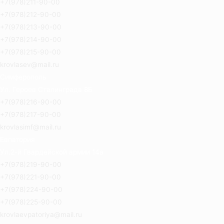
+7(978)211-90-00
+7(978)212-90-00
+7(978)213-90-00
+7(978)214-90-00
+7(978)215-90-00
krovlasev@mail.ru
Симферополь
Ул. Героев Сталинграда 8Б
+7(978)216-90-00
+7(978)217-90-00
krovlasimf@mail.ru
Евпатория
Ул.2-й Гвардейской армии 14а
+7(978)219-90-00
+7(978)221-90-00
+7(978)224-90-00
+7(978)225-90-00
krovlaevpatoriya@mail.ru