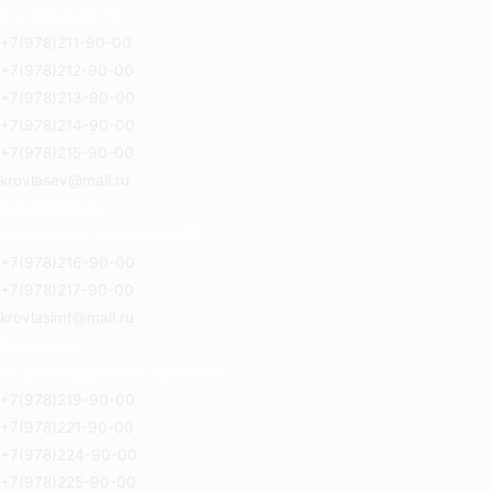
Ул. Отрадная 18
+7(978)211-90-00
+7(978)212-90-00
+7(978)213-90-00
+7(978)214-90-00
+7(978)215-90-00
krovlasev@mail.ru
Симферополь
Ул. Героев Сталинграда 8Б
+7(978)216-90-00
+7(978)217-90-00
krovlasimf@mail.ru
Евпатория
Ул.2-й Гвардейской армии 14а
+7(978)219-90-00
+7(978)221-90-00
+7(978)224-90-00
+7(978)225-90-00