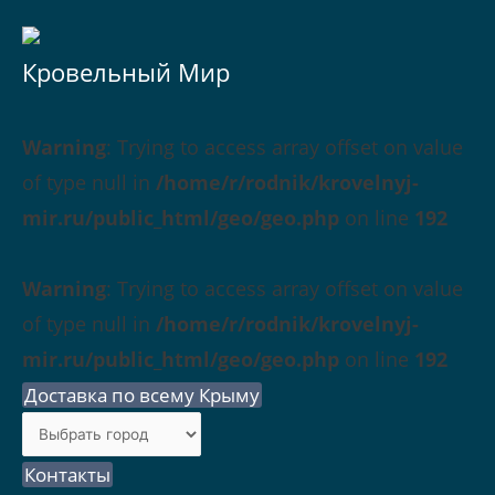
Кровельный Мир
Warning
: Trying to access array offset on value
of type null in
/home/r/rodnik/krovelnyj-
mir.ru/public_html/geo/geo.php
on line
192
Warning
: Trying to access array offset on value
of type null in
/home/r/rodnik/krovelnyj-
mir.ru/public_html/geo/geo.php
on line
192
Доставка по всему Крыму
Контакты