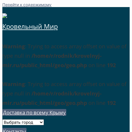
Перейти к содержимому
Кровельный Мир
Warning
: Trying to access array offset on value of
type null in
/home/r/rodnik/krovelnyj-
mir.ru/public_html/geo/geo.php
on line
192
Warning
: Trying to access array offset on value of
type null in
/home/r/rodnik/krovelnyj-
mir.ru/public_html/geo/geo.php
on line
192
Доставка по всему Крыму
Контакты