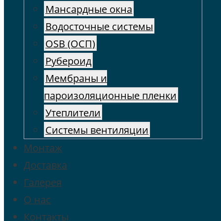
Мансардные окна
Водосточные системы
OSB (ОСП)
Рубероид
Мембраны и
пароизоляционные пленки
Утеплители
Системы вентиляции
Монтаж
Доставка
Галерея
О нас
Контакты