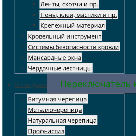
Ленты, скотчи и пр.
Пены, клеи, мастики и пр.
Крепежный материал
Кровельный инструмент
Cистемы безопасности кровли
Мансардные окна
Чердачные лестницы
Переключатель
О продукте
Битумная черепица
Металлочерепица
Натуральная черепица
Профнастил