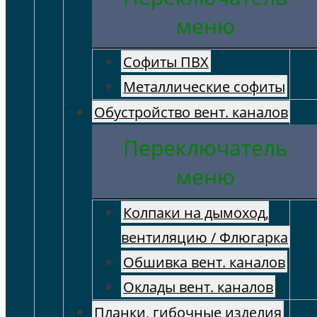
меню
Софиты ПВХ
Металлические софиты
Обустройство вент. каналов
Переключатель
меню
Колпаки на дымоход,
вентиляцию / Флюгарка
Обшивка вент. каналов
Оклады вент. каналов
Планки, гибочные изделия