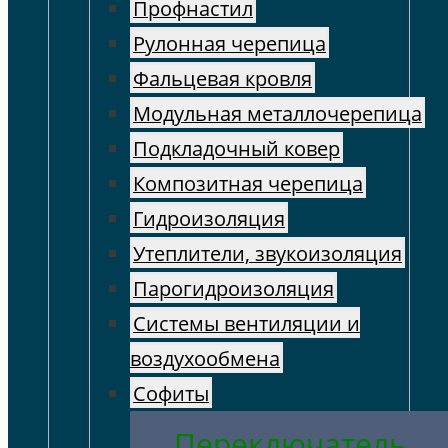
Профнастил
Рулонная черепица
Фальцевая кровля
Модульная металлочерепица
Подкладочный ковер
Композитная черепица
Гидроизоляция
Утеплители, звукоизоляция
Парогидроизоляция
Системы вентиляции и
воздухообмена
Софиты
Переключатель