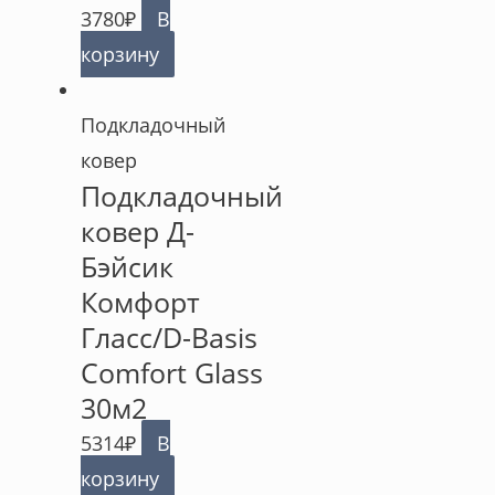
3780
₽
В
корзину
Подкладочный
ковер
Подкладочный
ковер Д-
Бэйсик
Комфорт
Гласс/D-Basis
Comfort Glass
30м2
5314
₽
В
корзину