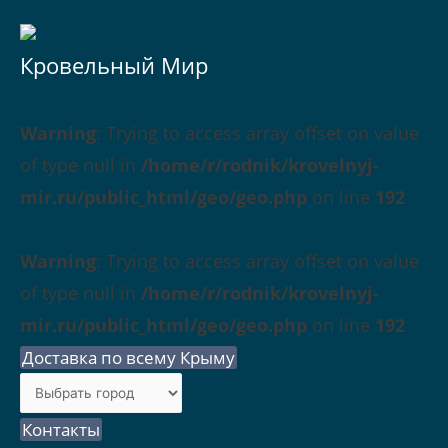
Кровельный Мир
Warning
: Trying to access array offset on value
of type null in
/home/r/rodnik/krovelnyj-
mir.ru/public_html/geo/geo.php
on line
192
Warning
: Trying to access array offset on value
of type null in
/home/r/rodnik/krovelnyj-
mir.ru/public_html/geo/geo.php
on line
192
Доставка по всему Крыму
Контакты