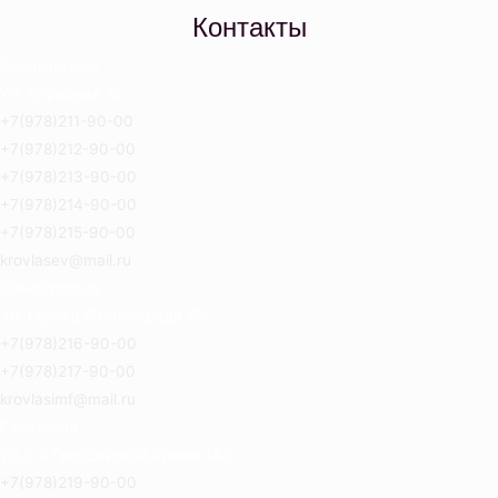
Контакты
Севастополь
Ул. Отрадная 18
+7(978)211-90-00
+7(978)212-90-00
+7(978)213-90-00
+7(978)214-90-00
+7(978)215-90-00
krovlasev@mail.ru
Симферополь
Ул. Героев Сталинграда 8Б
+7(978)216-90-00
+7(978)217-90-00
krovlasimf@mail.ru
Евпатория
Ул.2-й Гвардейской армии 14а
+7(978)219-90-00