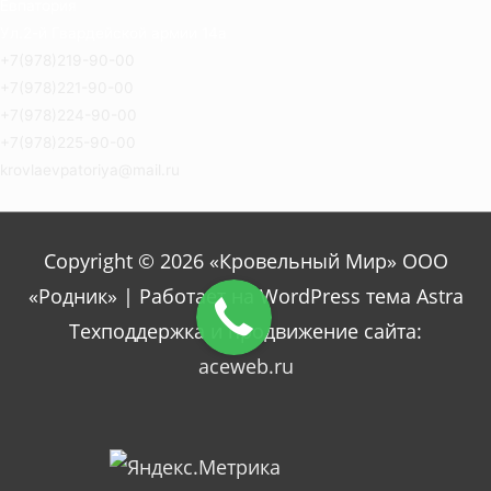
Евпатория
Ул.2-й Гвардейской армии 14а
+7(978)219-90-00
+7(978)221-90-00
+7(978)224-90-00
+7(978)225-90-00
krovlaevpatoriya@mail.ru
Copyright © 2026 «Кровельный Мир» ООО
«Родник» | Работает на WordPress тема Astra
Техподдержка и продвижение сайта:
aceweb.ru