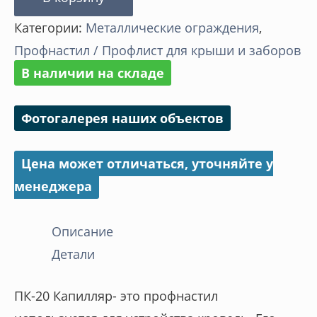
Профнастил
Категории:
Металлические ограждения
,
-
Профнастил / Профлист для крыши и заборов
ПК-20
В наличии на складе
Капилляр
Фотогалерея наших объектов
Цена может отличаться, уточняйте у
менеджера
Описание
Детали
ПК-20 Капилляр- это профнастил