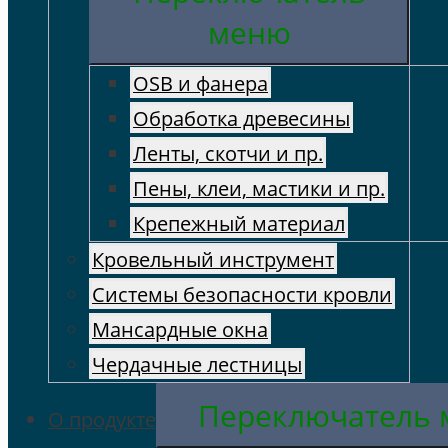
меню
OSB и фанера
Обработка древесины
Ленты, скотчи и пр.
Пены, клеи, мастики и пр.
Крепежный материал
Кровельный инструмент
Cистемы безопасности кровли
Мансардные окна
Чердачные лестницы
Переключатель
О продукте