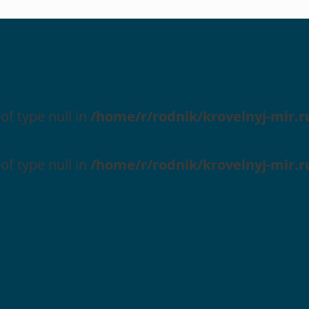
 of type null in
/home/r/rodnik/krovelnyj-mir.r
 of type null in
/home/r/rodnik/krovelnyj-mir.r