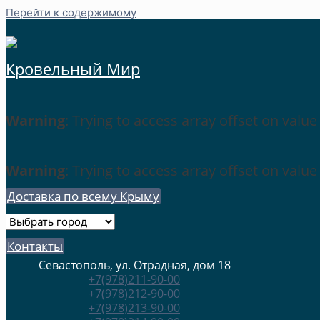
Перейти к содержимому
Кровельный Мир
Warning
: Trying to access array offset on value
Warning
: Trying to access array offset on value
Доставка по всему Крыму
Контакты
Севастополь, ул. Отрадная, дом 18
+7(978)211-90-00
+7(978)212-90-00
+7(978)213-90-00