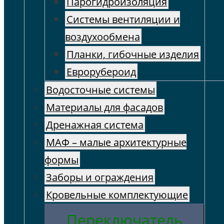
Парогидроизоляция
Системы вентиляции и
воздухообмена
Планки, гибочные изделия
Еврорубероид
Водосточные системы
Материалы для фасадов
Дренажная система
МАФ – малые архитектурные
формы
Заборы и ограждения
Кровельные комплектующие
Переключатель