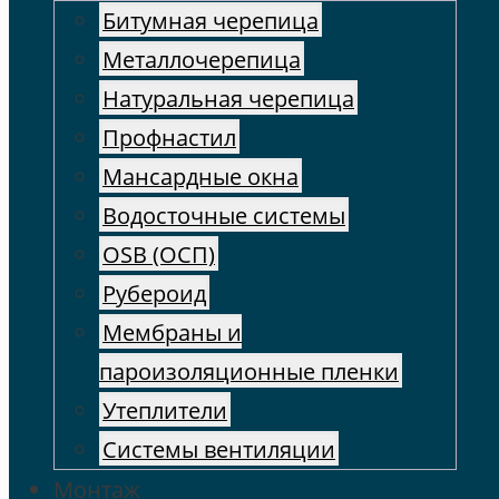
Битумная черепица
Металлочерепица
Натуральная черепица
Профнастил
Мансардные окна
Водосточные системы
OSB (ОСП)
Рубероид
Мембраны и
пароизоляционные пленки
Утеплители
Системы вентиляции
Монтаж