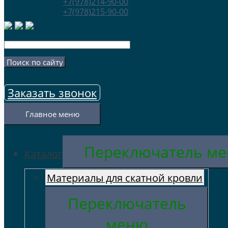
+7(978)214-90-00
+7(978)215-90-00
Заказать звонок
Главное меню
Переключатель м
Каталог
Материалы для скатной кровли
Переключатель
меню