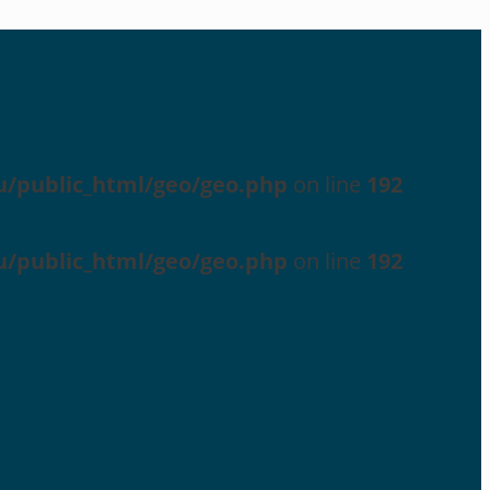
u/public_html/geo/geo.php
on line
192
u/public_html/geo/geo.php
on line
192