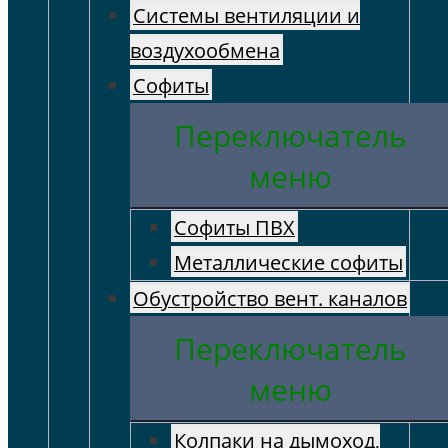
Системы вентиляции и
воздухообмена
Софиты
Переключатель
меню
Софиты ПВХ
Металлические софиты
Обустройство вент. каналов
Переключатель
меню
Колпаки на дымоход,