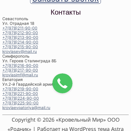
Контакты
Севастополь
Ул. Отрадная 18
+7(978)211-90-00
+7(978)212-90-00
+7(978)213-90-00
+7(978)214-90-00
+7(978)215-90-00
krovlasev@mail.ru
Симферополь
Ул. Героев Сталинграда 8Б
+7(978)216-90-00
+7(978)217-90-00
krovlasimf@mail.ru
Евпатория
Ул.2-й Гвардейской армии 14а
+7(978)219-90-00
+7(978)221-90-00
+7(978)224-90-00
+7(978)225-90-00
krovlaevpatoriya@mail.ru
Copyright © 2026 «Кровельный Мир» ООО
«Родник» | Работает на WordPress тема Astra