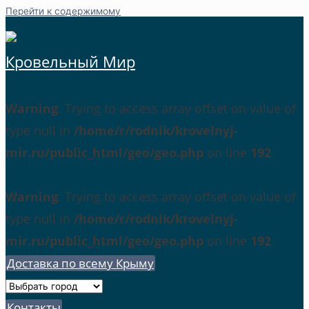
Перейти к содержимому
Кровельный Мир
Warning
: Trying to access array offset on value of
type null in
/home/r/rodnik/krovelnyj-
mir.ru/public_html/geo/geo.php
on line
192
Warning
: Trying to access array offset on value of
type null in
/home/r/rodnik/krovelnyj-
mir.ru/public_html/geo/geo.php
on line
192
Доставка по всему Крыму
Контакты