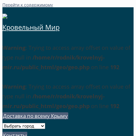
Перейти к содержимому
Кровельный Мир
Warning
: Trying to access array offset on value of
type null in
/home/r/rodnik/krovelnyj-
mir.ru/public_html/geo/geo.php
on line
192
Warning
: Trying to access array offset on value of
type null in
/home/r/rodnik/krovelnyj-
mir.ru/public_html/geo/geo.php
on line
192
Доставка по всему Крыму
Контакты