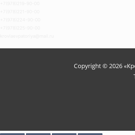
+7(978)219-90-00
+7(978)221-90-00
+7(978)224-90-00
+7(978)225-90-00
krovlaevpatoriya@mail.ru
Copyright © 2026 «К