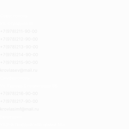
Севастополь
Ул. Отрадная 18
+7(978)211-90-00
+7(978)212-90-00
+7(978)213-90-00
+7(978)214-90-00
+7(978)215-90-00
krovlasev@mail.ru
Симферополь
Ул. Героев Сталинграда 8Б
+7(978)216-90-00
+7(978)217-90-00
krovlasimf@mail.ru
Евпатория
Ул.2-й Гвардейской армии 14а