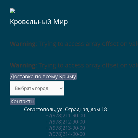
Кровельный Мир
Warning
: Trying to access array offset on val
Warning
: Trying to access array offset on val
Доставка по всему Крыму
Контакты
Севастополь, ул. Отрадная, дом 18
+7(978)211-90-00
+7(978)212-90-00
+7(978)213-90-00
+7(978)214-90-00