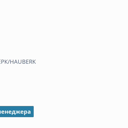
БЕРК/HAUBERK
 менеджера