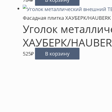
Фасадная плитка ХАУБЕРК/HAUBERK
Уголок металли
ХАУБЕРК/HAUBER
525
₽
В корзину