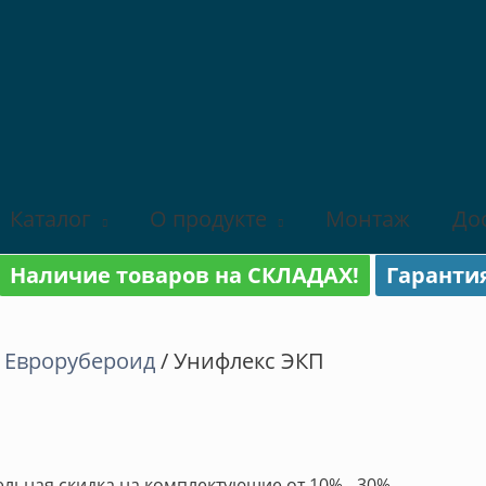
Каталог
О продукте
Монтаж
До
Наличие товаров на СКЛАДАХ!
Гаранти
/
Еврорубероид
/ Унифлекс ЭКП
льная скидка на комплектующие от 10% - 30%.