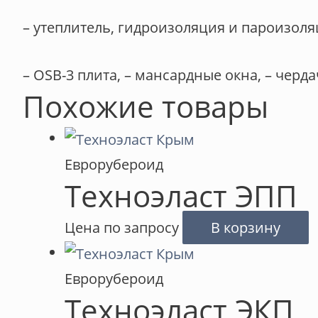
– утеплитель, гидроизоляция и пароизоля
– OSB-3 плита, – мансардные окна, – черд
Похожие товары
Еврорубероид
Техноэласт ЭПП
Цена по запросу
В корзину
Еврорубероид
Техноэласт ЭКП