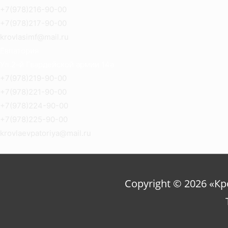
+7(978)216-90-00
+7(978)217-90-00
krovlasimf@mail.ru
Евпатория
Ул.2-й Гвардейской армии 14а
+7(978)219-90-00
+7(978)221-90-00
+7(978)224-90-00
+7(978)225-90-00
krovlaevpatoriya@mail.ru
Copyright © 2026 «К