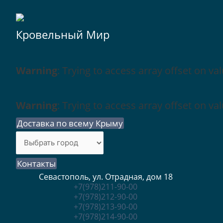
Кровельный Мир
Warning
: Trying to access array offset on val
Warning
: Trying to access array offset on val
Доставка по всему Крыму
Контакты
Севастополь, ул. Отрадная, дом 18
+7(978)211-90-00
+7(978)212-90-00
+7(978)213-90-00
+7(978)214-90-00