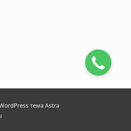
WordPress тема Astra
u