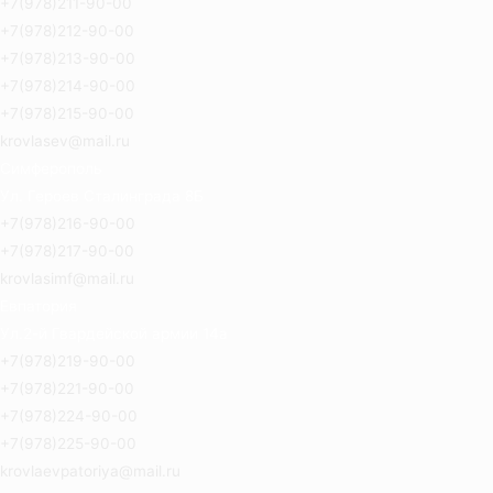
+7(978)211-90-00
+7(978)212-90-00
+7(978)213-90-00
+7(978)214-90-00
+7(978)215-90-00
krovlasev@mail.ru
Симферополь
Ул. Героев Сталинграда 8Б
+7(978)216-90-00
+7(978)217-90-00
krovlasimf@mail.ru
Евпатория
Ул.2-й Гвардейской армии 14а
+7(978)219-90-00
+7(978)221-90-00
+7(978)224-90-00
+7(978)225-90-00
krovlaevpatoriya@mail.ru