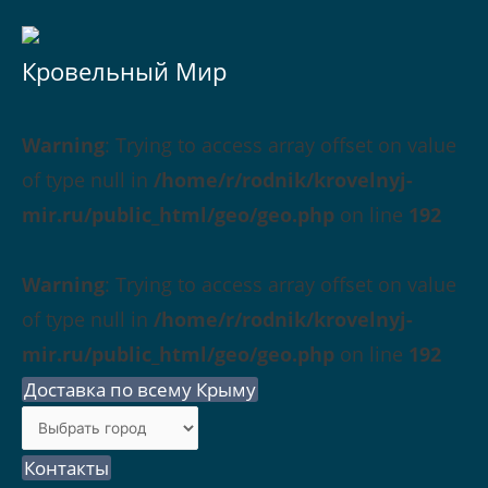
Кровельный Мир
Warning
: Trying to access array offset on value
of type null in
/home/r/rodnik/krovelnyj-
mir.ru/public_html/geo/geo.php
on line
192
Warning
: Trying to access array offset on value
of type null in
/home/r/rodnik/krovelnyj-
mir.ru/public_html/geo/geo.php
on line
192
Доставка по всему Крыму
Контакты