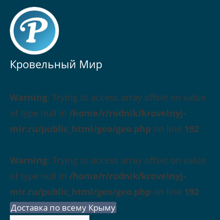
Кровельный Мир
Warning
: Trying to access array offset on value
of type null in
/home/r/rodnik/krovelnyj-
mir.ru/public_html/geo/geo.php
on line
192
Warning
: Trying to access array offset on value
of type null in
/home/r/rodnik/krovelnyj-
mir.ru/public_html/geo/geo.php
on line
192
Доставка по всему Крыму