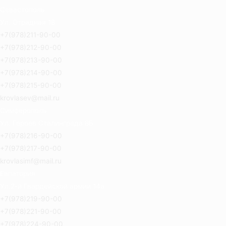
Севастополь
Ул. Отрадная 18
+7(978)211-90-00
+7(978)212-90-00
+7(978)213-90-00
+7(978)214-90-00
+7(978)215-90-00
krovlasev@mail.ru
Симферополь
Ул. Героев Сталинграда 8Б
+7(978)216-90-00
+7(978)217-90-00
krovlasimf@mail.ru
Евпатория
Ул.2-й Гвардейской армии 14а
+7(978)219-90-00
+7(978)221-90-00
+7(978)224-90-00