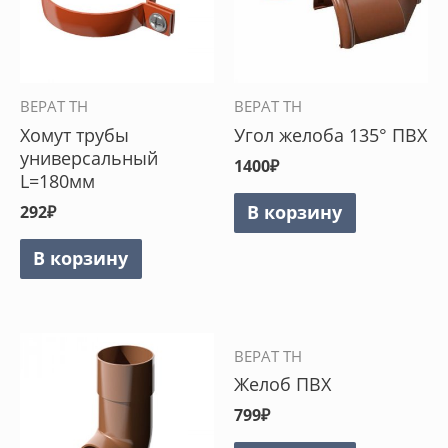
ВЕРАТ ТН
ВЕРАТ ТН
Хомут трубы
Угол желоба 135° ПВХ
универсальный
1400
₽
L=180мм
В корзину
292
₽
В корзину
ВЕРАТ ТН
Желоб ПВХ
799
₽