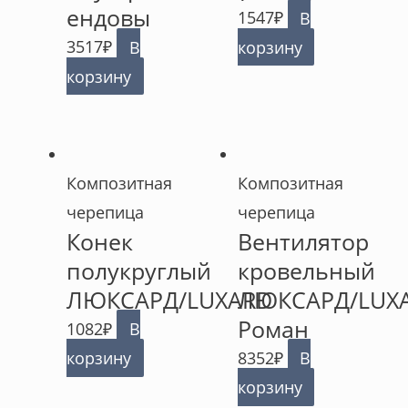
ендовы
1547
₽
В
3517
₽
В
корзину
корзину
Композитная
Композитная
черепица
черепица
Конек
Вентилятор
полукруглый
кровельный
ЛЮКСАРД/LUXARD
ЛЮКСАРД/LUX
Роман
1082
₽
В
корзину
8352
₽
В
корзину