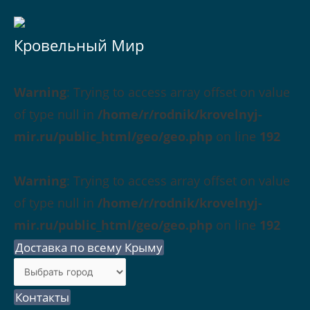
Кровельный Мир
Warning
: Trying to access array offset on value
of type null in
/home/r/rodnik/krovelnyj-
mir.ru/public_html/geo/geo.php
on line
192
Warning
: Trying to access array offset on value
of type null in
/home/r/rodnik/krovelnyj-
mir.ru/public_html/geo/geo.php
on line
192
Доставка по всему Крыму
Контакты