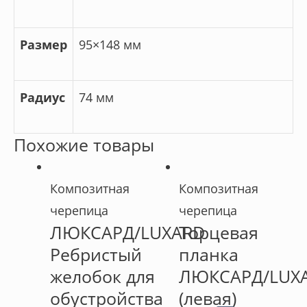
Размер
95×148 мм
Радиус
74 мм
Похожие товары
Композитная
Композитная
черепица
черепица
ЛЮКСАРД/LUXARD
Торцевая
Ребристый
планка
желобок для
ЛЮКСАРД/LUX
обустройства
(левая)