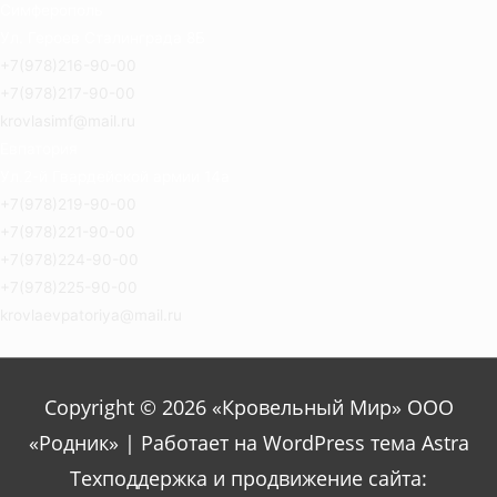
Симферополь
Ул. Героев Сталинграда 8Б
+7(978)216-90-00
+7(978)217-90-00
krovlasimf@mail.ru
Евпатория
Ул.2-й Гвардейской армии 14а
+7(978)219-90-00
+7(978)221-90-00
+7(978)224-90-00
+7(978)225-90-00
krovlaevpatoriya@mail.ru
Copyright © 2026 «Кровельный Мир» ООО
«Родник» | Работает на WordPress тема Astra
Техподдержка и продвижение сайта: