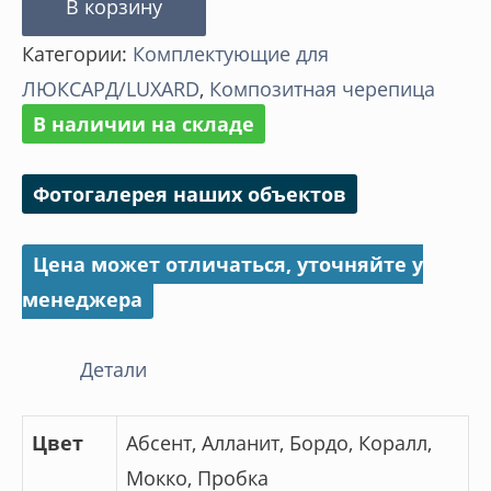
В корзину
Заглушка
Категории:
Комплектующие для
конька
ЛЮКСАРД/LUXARD
,
Композитная черепица
полукруглого
В наличии на складе
ЛЮКСАРД/LUXARD
Фотогалерея наших объектов
Цена может отличаться, уточняйте у
менеджера
Детали
Цвет
Абсент, Алланит, Бордо, Коралл,
Мокко, Пробка