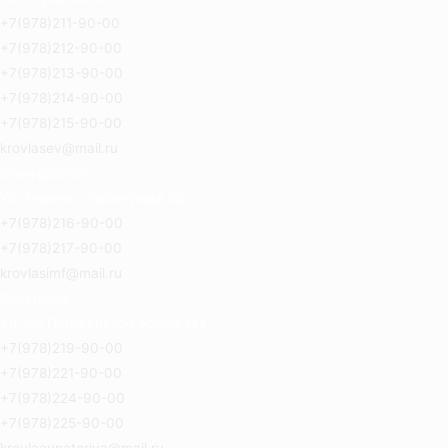
+7(978)211-90-00
+7(978)212-90-00
+7(978)213-90-00
+7(978)214-90-00
+7(978)215-90-00
krovlasev@mail.ru
Симферополь
Ул. Героев Сталинграда 8Б
+7(978)216-90-00
+7(978)217-90-00
krovlasimf@mail.ru
Евпатория
Ул.2-й Гвардейской армии 14а
+7(978)219-90-00
+7(978)221-90-00
+7(978)224-90-00
+7(978)225-90-00
krovlaevpatoriya@mail.ru