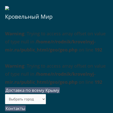
Кровельный Мир
Warning
: Trying to access array offset on value
of type null in
/home/r/rodnik/krovelnyj-
mir.ru/public_html/geo/geo.php
on line
192
Warning
: Trying to access array offset on value
of type null in
/home/r/rodnik/krovelnyj-
mir.ru/public_html/geo/geo.php
on line
192
Доставка по всему Крыму
Контакты