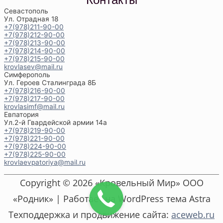
Севастополь
Ул. Отрадная 18
+7(978)211-90-00
+7(978)212-90-00
+7(978)213-90-00
+7(978)214-90-00
+7(978)215-90-00
krovlasev@mail.ru
Симферополь
Ул. Героев Сталинграда 8Б
+7(978)216-90-00
+7(978)217-90-00
krovlasimf@mail.ru
Евпатория
Ул.2-й Гвардейской армии 14а
+7(978)219-90-00
+7(978)221-90-00
+7(978)224-90-00
+7(978)225-90-00
krovlaevpatoriya@mail.ru
Copyright © 2026 «Кровельный Мир» ООО
«Родник» | Работает на WordPress тема Astra
Техподдержка и продвижение сайта:
aceweb.ru