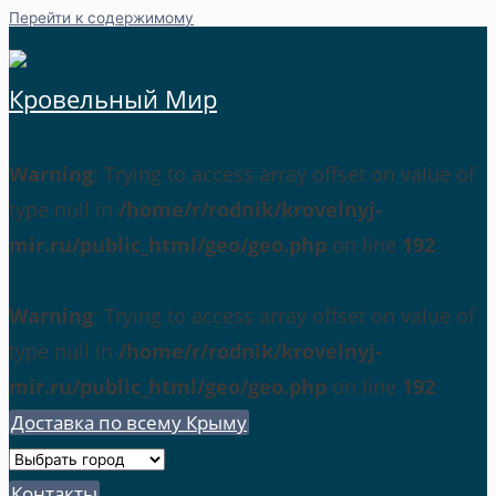
Перейти к содержимому
Кровельный Мир
Warning
: Trying to access array offset on value of
type null in
/home/r/rodnik/krovelnyj-
mir.ru/public_html/geo/geo.php
on line
192
Warning
: Trying to access array offset on value of
type null in
/home/r/rodnik/krovelnyj-
mir.ru/public_html/geo/geo.php
on line
192
Доставка по всему Крыму
Контакты