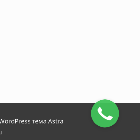
WordPress тема Astra
u