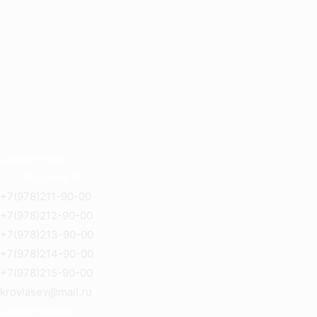
по
записям
Севастополь
Ул. Отрадная 18
+7(978)211-90-00
+7(978)212-90-00
+7(978)213-90-00
+7(978)214-90-00
+7(978)215-90-00
krovlasev@mail.ru
Симферополь