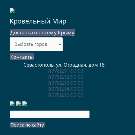
Кровельный Мир
Доставка по всему Крыму
Контакты
Севастополь, ул. Отрадная, дом 18
+7(978)211-90-00
+7(978)212-90-00
+7(978)213-90-00
+7(978)214-90-00
+7(978)215-90-00