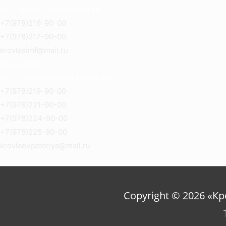
Ул. Героев Сталинграда 8Б
+7(978)216-90-00
+7(978)217-90-00
krovlasimf@mail.ru
Евпатория
Ул.2-й Гвардейской армии 14а
+7(978)219-90-00
+7(978)221-90-00
+7(978)224-90-00
+7(978)225-90-00
krovlaevpatoriya@mail.ru
Copyright © 2026 «К