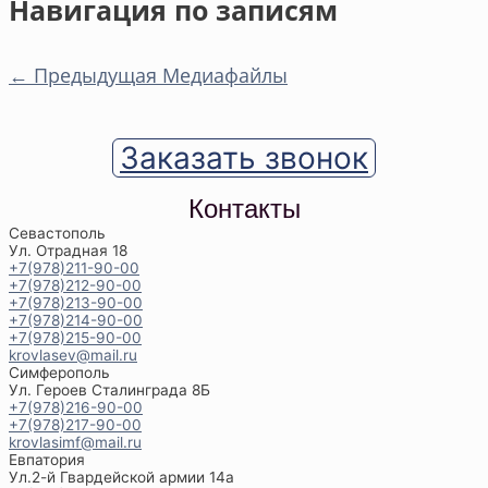
Навигация по записям
←
Предыдущая Медиафайлы
Заказать звонок
Контакты
Севастополь
Ул. Отрадная 18
+7(978)211-90-00
+7(978)212-90-00
+7(978)213-90-00
+7(978)214-90-00
+7(978)215-90-00
krovlasev@mail.ru
Симферополь
Ул. Героев Сталинграда 8Б
+7(978)216-90-00
+7(978)217-90-00
krovlasimf@mail.ru
Евпатория
Ул.2-й Гвардейской армии 14а