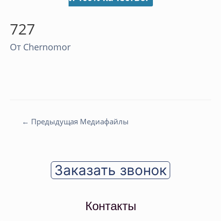
727
От
Chernomor
Навигация
←
Предыдущая Медиафайлы
по
записям
Заказать звонок
Контакты