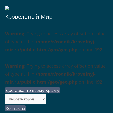
Кровельный Мир
Warning
: Trying to access array offset on value
of type null in
/home/r/rodnik/krovelnyj-
mir.ru/public_html/geo/geo.php
on line
192
Warning
: Trying to access array offset on value
of type null in
/home/r/rodnik/krovelnyj-
mir.ru/public_html/geo/geo.php
on line
192
Доставка по всему Крыму
Контакты