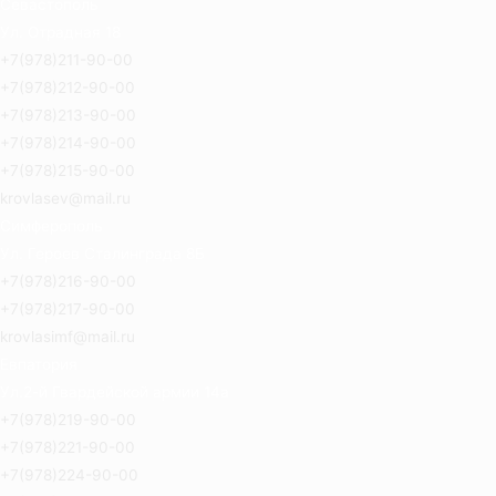
Севастополь
Ул. Отрадная 18
+7(978)211-90-00
+7(978)212-90-00
+7(978)213-90-00
+7(978)214-90-00
+7(978)215-90-00
krovlasev@mail.ru
Симферополь
Ул. Героев Сталинграда 8Б
+7(978)216-90-00
+7(978)217-90-00
krovlasimf@mail.ru
Евпатория
Ул.2-й Гвардейской армии 14а
+7(978)219-90-00
+7(978)221-90-00
+7(978)224-90-00