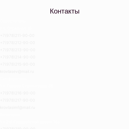
Контакты
Севастополь
Ул. Отрадная 18
+7(978)211-90-00
+7(978)212-90-00
+7(978)213-90-00
+7(978)214-90-00
+7(978)215-90-00
krovlasev@mail.ru
Симферополь
Ул. Героев Сталинграда 8Б
+7(978)216-90-00
+7(978)217-90-00
krovlasimf@mail.ru
Евпатория
Ул.2-й Гвардейской армии 14а