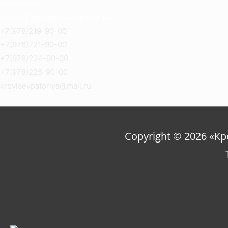
Евпатория
Ул.2-й Гвардейской армии 14а
+7(978)219-90-00
+7(978)221-90-00
+7(978)224-90-00
+7(978)225-90-00
krovlaevpatoriya@mail.ru
Copyright © 2026 «К