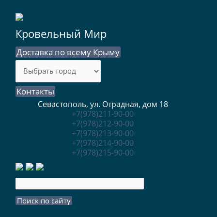
Кровельный Мир
Доставка по всему Крыму
Контакты
Севастополь, ул. Отрадная, дом 18
+7(978)211-90-00
+7(978)212-90-00
+7(978)213-90-00
+7(978)214-90-00
+7(978)215-90-00