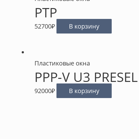
PTP
52700
₽
В корзину
Пластиковые окна
PPP-V U3 PRESE
92000
₽
В корзину