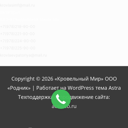
krovlasimf@mail.ru
Евпатория
Ул.2-й Гвардейской армии 14а
+7(978)219-90-00
+7(978)221-90-00
+7(978)224-90-00
+7(978)225-90-00
krovlaevpatoriya@mail.ru
Copyright © 2026 «Кровельный Мир» ООО
«Родник» | Работает на WordPress тема Astra
Техподдержка и продвижение сайта:
aceweb.ru