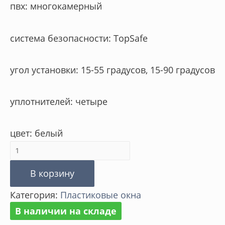
пвх: многокамерный
система безопасности: TopSafe
угол установки: 15-55 градусов, 15-90 градусов
уплотнителей: четыре
цвет: белый
Количество
товара
В корзину
PPP-
Категория:
Пластиковые окна
V
В наличии на складе
U3