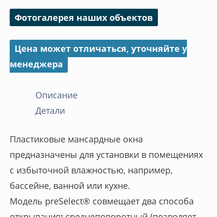
PRESELECT
Фотогалерея наших объектов
MAX
Цена может отличаться, уточняйте у
менеджера
Описание
Детали
Пластиковые мансардные окна
предназначены для установки в помещениях
с избыточной влажностью, например,
бассейне, ванной или кухне.
Модель preSelect® совмещает два способа
открывания
:
среднеповоротный (позволяет