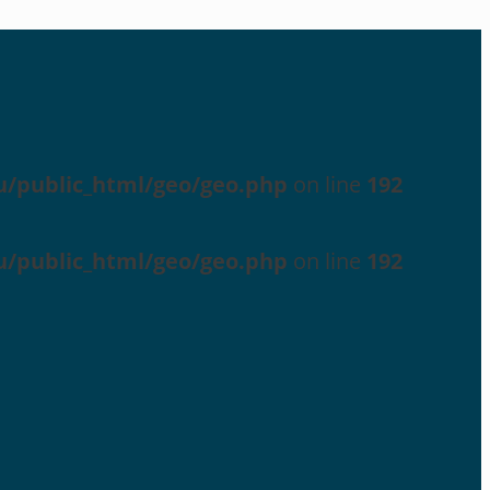
u/public_html/geo/geo.php
on line
192
u/public_html/geo/geo.php
on line
192