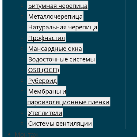
Битумная черепица
Металлочерепица
Натуральная черепица
Профнастил
Мансардные окна
Водосточные системы
OSB (ОСП)
Рубероид
Мембраны и
пароизоляционные пленки
Утеплители
Системы вентиляции
Монтаж