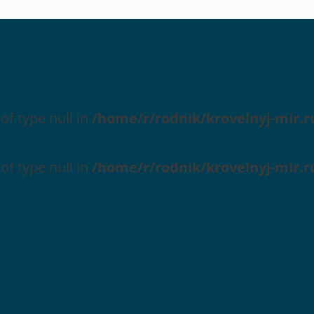
 of type null in
/home/r/rodnik/krovelnyj-mir.r
 of type null in
/home/r/rodnik/krovelnyj-mir.r