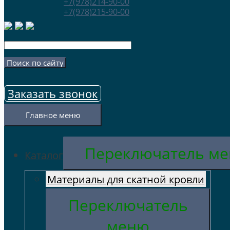
+7(978)214-90-00
+7(978)215-90-00
Заказать звонок
Главное меню
Переключатель м
Каталог
Материалы для скатной кровли
Переключатель
меню