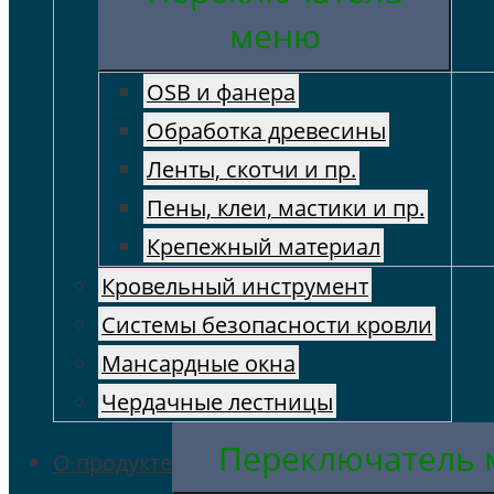
меню
OSB и фанера
Обработка древесины
Ленты, скотчи и пр.
Пены, клеи, мастики и пр.
Крепежный материал
Кровельный инструмент
Cистемы безопасности кровли
Мансардные окна
Чердачные лестницы
Переключатель
О продукте