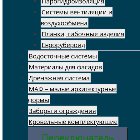
Парогидроизоляция
Системы вентиляции и
воздухообмена
Планки, гибочные изделия
Еврорубероид
Водосточные системы
Материалы для фасадов
Дренажная система
МАФ – малые архитектурные
формы
Заборы и ограждения
Кровельные комплектующие
Переключатель