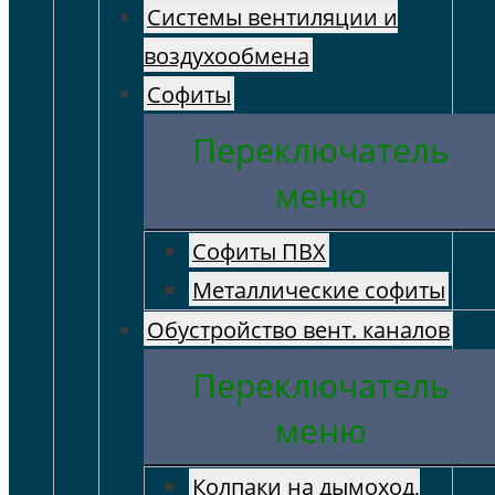
Системы вентиляции и
воздухообмена
Софиты
Переключатель
меню
Софиты ПВХ
Металлические софиты
Обустройство вент. каналов
Переключатель
меню
Колпаки на дымоход,