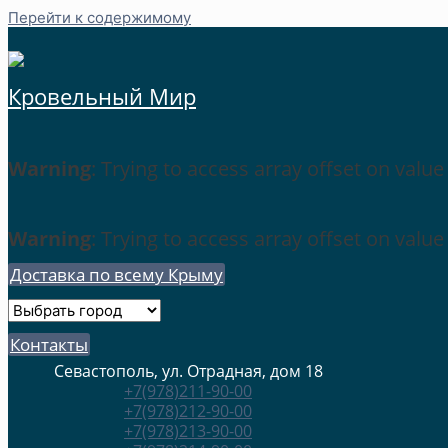
Перейти к содержимому
Кровельный Мир
Warning
: Trying to access array offset on value
Warning
: Trying to access array offset on value
Доставка по всему Крыму
Контакты
Севастополь, ул. Отрадная, дом 18
+7(978)211-90-00
+7(978)212-90-00
+7(978)213-90-00