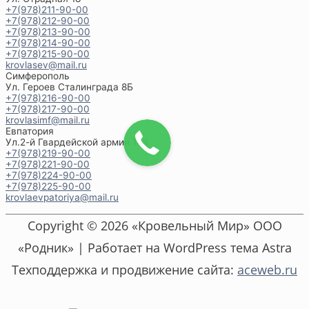
+7(978)211-90-00
+7(978)212-90-00
+7(978)213-90-00
+7(978)214-90-00
+7(978)215-90-00
krovlasev@mail.ru
Симферополь
Ул. Героев Сталинграда 8Б
+7(978)216-90-00
+7(978)217-90-00
krovlasimf@mail.ru
Евпатория
Ул.2-й Гвардейской армии 14а
+7(978)219-90-00
+7(978)221-90-00
+7(978)224-90-00
+7(978)225-90-00
krovlaevpatoriya@mail.ru
Copyright © 2026 «Кровельный Мир» ООО
«Родник» | Работает на WordPress тема Astra
Техподдержка и продвижение сайта:
aceweb.ru