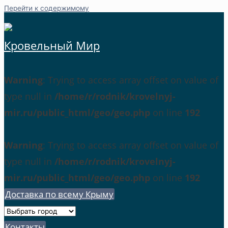
Перейти к содержимому
Кровельный Мир
Warning
: Trying to access array offset on value of
type null in
/home/r/rodnik/krovelnyj-
mir.ru/public_html/geo/geo.php
on line
192
Warning
: Trying to access array offset on value of
type null in
/home/r/rodnik/krovelnyj-
mir.ru/public_html/geo/geo.php
on line
192
Доставка по всему Крыму
Контакты