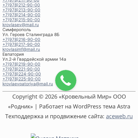
+7(978)212-90-00
+7(978)213-90-00
+7(978)214-90-00
+7(978)215-90-00
krovlasev@mail.ru
Симферополь
Ул. Героев Сталинграда 8Б
+7(978)216-90-00
+7(978)217-90-00
krovlasimf@mail.ru
Евпатория
Ул.2-й Гвардейской армии 14а
+7(978)219-90-00
+7(978)221-90-00
+7(978)224-90-00
+7(978)225-90-00
krovlaevpatoriya@mail.ru
Copyright © 2026 «Кровельный Мир» ООО
«Родник» | Работает на WordPress тема Astra
Техподдержка и продвижение сайта:
aceweb.ru